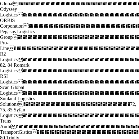
Global������������������������������������������������
Odyssey
Logistics����������������������������������������������
ORBIS
Corporation��������������������������������������������
Pegasus Logistics
Group�������������������������������������������������
Pro-
Line��������������������������������������������������
R2
Logistics����������������������������������������������
82, 84 Romark
Logistics����������������������������������������������
RSI
Logistics����������������������������������������������
Scan Global
Logistics����������������������������������������������
Sunland Logistics
Solutions�������������������������������������������72,
75, 85 Syfan
Logistics����������������������������������������������
Trans
Audit�������������������������������������������������
TransportGistics����������������������������������������
80 Trinity