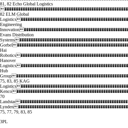
81, 82 Echo Global Logistics
������������������������������������������������������
82 ELM Global
Logistics����������������������������������������������
Engineering
Innovation���������������������������������������������
Evans Distribution
Systems�����������������������������������������������
Gorbel������������������������������������������������
Hai
Robotics�����������������������������������������������
Hanover
Logistics����������������������������������������������
Hub
Group�������������������������������������������������
75, 83, 85 KAG
Logistics����������������������������������������������
Kenco�������������������������������������������������
70
Landstar�����������������������������������������������
Lynden������������������������������������������������
75, 77, 79, 83, 85
3PL