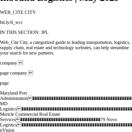
WEB_CITE CITY
bit.ly/il_wcc
IN THIS SECTION: 3PL
Web_Cite City, a categorized guide to leading transportation, logistics,
supply chain, real estate and technology websites, can help streamline
your search for new partners.
company 
page company 
page
Maryland Port
Administration������������������������������������������
MD
Logistics����������������������������������������������
Mericle Commercial Real Estate
Services����������������������������������79 Novo
Logistics����������������������������������������������
nVision